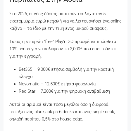
Στο 2026, οι νέες άδειες απαιτούν τουλάχιστον 5
εκατομμύρια ευρώ κεφαλή για να λειτουργήσει ένα online
καζίνο – το ίδιο με την τιμή ενός μικρού σκάφους.
Τώρα, η εταιρεία “free” Play’n GO προσφέρει πρόσθετα
10% bonus για να καλύψουν τα 3,000€ που απαιτούνται
για την εγγραφή.
Bet365 – 9,000€ ετήσια συμβολή για την κρατική
έλεγχο
Novomatic – 12,500€ ετήσια φορολογία
Red Star – 7,200€ για την ψηφιακή αναβάθμιση
Αυτοί οι αριθμοί είναι τόσο μεγάλοι όσο η διαφορά
μεταξύ ενός blackjack με 6 decks και ενός single-deck,
δηλαδή περίπου 0,5% στο house edge.