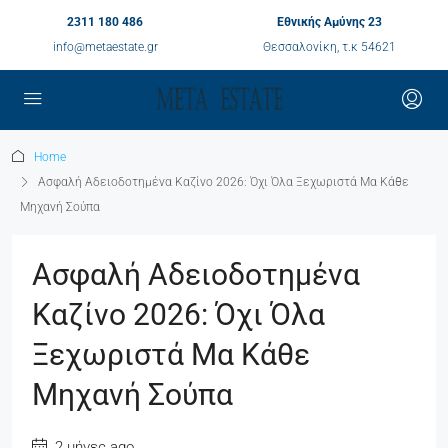
2311 180 486
Εθνικής Αμύνης 23
info@metaestate.gr
Θεσσαλονίκη, τ.κ 54621
Home
Ασφαλή Αδειοδοτημένα Καζίνο 2026: Όχι Όλα Ξεχωριστά Μα Κάθε
Μηχανή Σούπα
Ασφαλή Αδειοδοτημένα
Καζίνο 2026: Όχι Όλα
Ξεχωριστά Μα Κάθε
Μηχανή Σούπα
2 μήνες ago