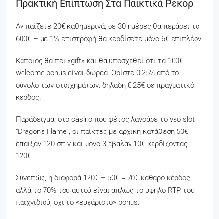
Πρακτική Επίπτωση Στα Παικτικά Ρεκόρ
Αν παίζετε 20€ καθημερινά, σε 30 ημέρες θα περάσει το
600€ – με 1% επιστροφή θα κερδίσετε μόνο 6€ επιπλέον.
Κάποιος θα πει «gift» και θα υποσχεθεί ότι τα 100€
welcome bonus είναι δωρεά. Ορίστε 0,25% από το
σύνολο των στοιχημάτων, δηλαδή 0,25€ σε πραγματικό
κέρδος.
Παράδειγμα: στο casino που φέτος λανσάρε το νέο slot
“Dragon’s Flame”, οι παίκτες με αρχική κατάθεση 50€
έπαιξαν 120 σπιν και μόνο 3 έβαλαν 10€ κερδίζοντας
120€.
Συνεπώς, η διαφορά 120€ – 50€ = 70€ καθαρό κέρδος,
αλλά το 70% του αυτού είναι απλώς το υψηλό RTP του
παιχνιδιού, όχι το «ευχάριστο» bonus.