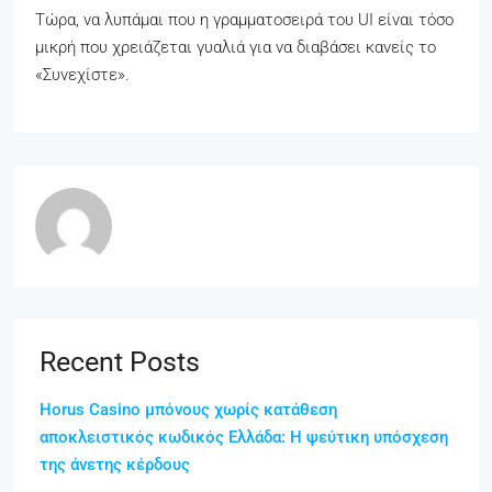
Τώρα, να λυπάμαι που η γραμματοσειρά του UI είναι τόσο
μικρή που χρειάζεται γυαλιά για να διαβάσει κανείς το
«Συνεχίστε».
Recent Posts
Horus Casino μπόνους χωρίς κατάθεση
αποκλειστικός κωδικός Ελλάδα: Η ψεύτικη υπόσχεση
της άνετης κέρδους