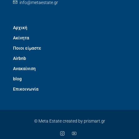
info@metaestate.gr
Αρχική
Ακίνητα
Ποιοι είμαστε
Airbnb
Ανακαίνιση
blog
Επικοινωνία
© Meta Estate created by prismart.gr