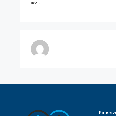
πόλης.
Επικοιν