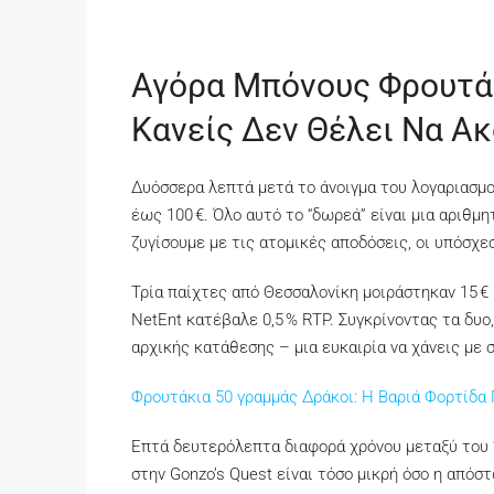
Αγόρα Μπόνους Φρουτάκ
Κανείς Δεν Θέλει Να Ακ
Δυόσσερα λεπτά μετά το άνοιγμα του λογαριασμο
έως 100 €. Όλο αυτό το “δωρεά” είναι μια αριθμη
ζυγίσουμε με τις ατομικές αποδόσεις, οι υπόσχε
Τρία παίχτες από Θεσσαλονίκη μοιράστηκαν 15 € μ
NetEnt κατέβαλε 0,5 % RTP. Συγκρίνοντας τα δυο,
αρχικής κατάθεσης – μια ευκαιρία να χάνεις με 
Φρουτάκια 50 γραμμάς Δράκοι: Η Βαριά Φορτίδα
Επτά δευτερόλεπτα διαφορά χρόνου μεταξύ του “
στην Gonzo’s Quest είναι τόσο μικρή όσο η απόσ