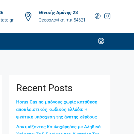
86
Εθνικής Αμύνης 23
tate.gr
Θεσσαλονίκη, τ.κ 54621
Recent Posts
Horus Casino μπόνους χωρίς κατάθεση
αποκλειστικός κωδικός Ελλάδα: Η
ψεύτικη υπόσχεση της άνετης κέρδους
Δοκιμάζοντας Κουλοχέρηδες με Αληθινά