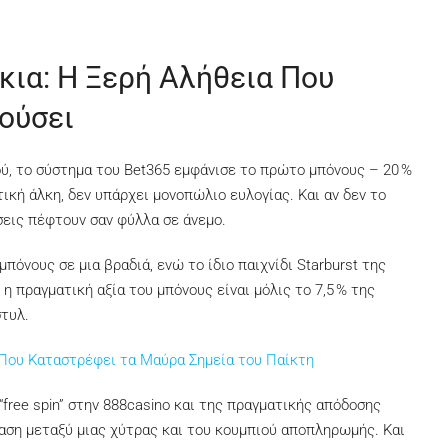
ια: Η Ξερή Αλήθεια Που
ούσει
ύ, το σύστημα του Bet365 εμφάνισε το πρώτο μπόνους – 20 %
τική άλκη, δεν υπάρχει μονοπώλιο ευλογίας. Και αν δεν το
σεις πέφτουν σαν φύλλα σε άνεμο.
πόνους σε μια βραδιά, ενώ το ίδιο παιχνίδι Starburst της
 η πραγματική αξία του μπόνους είναι μόλις το 7,5 % της
στυλ.
 Που Καταστρέφει τα Μαύρα Σημεία του Παίκτη
free spin” στην 888casino και της πραγματικής απόδοσης
ταση μεταξύ μιας χύτρας και του κουμπιού αποπληρωμής. Και